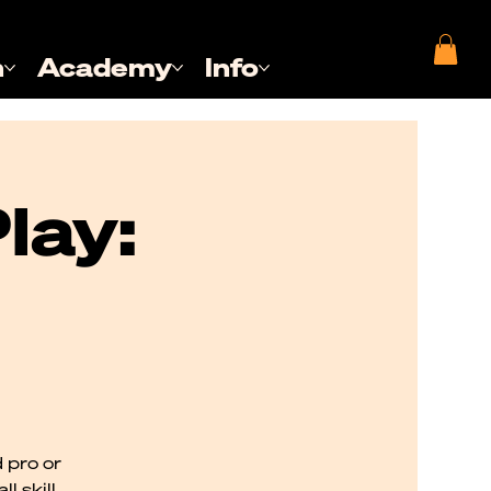
n
Academy
Info
lay:
 pro or
l skill