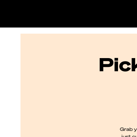
Pic
Grab y
just c