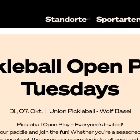
Standorte
Sportarte
kleball Open P
Tuesdays
Di., 07. Okt.
  |  
Union Pickleball - Wolf Basel
Pickleball Open Play – Everyone’s Invited!
our paddle and join the fun! Whether you're a seasoned
urious about the game, our open play is for all ages and al