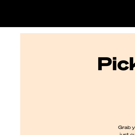
Pic
Grab y
just c