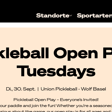
Standorte
Sportarte
kleball Open P
Tuesdays
Di., 30. Sept.
  |  
Union Pickleball - Wolf Basel
Pickleball Open Play – Everyone’s Invited!
our paddle and join the fun! Whether you're a seasoned
urious about the game, our open play is for all ages and al