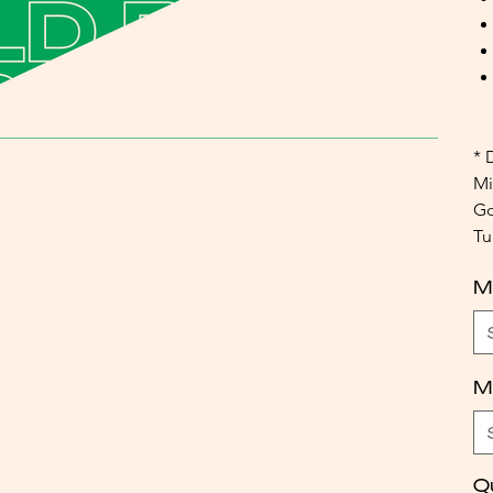
* 
Mi
Go
Tu
M
M
Q