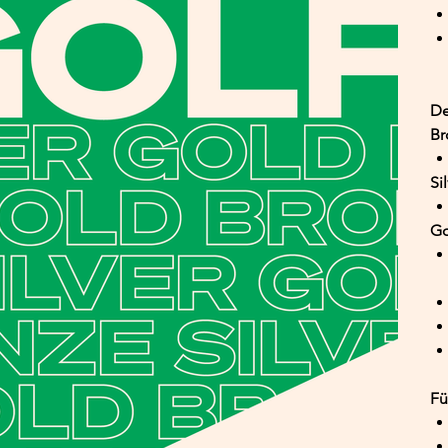
De
Br
Si
Go
Fü