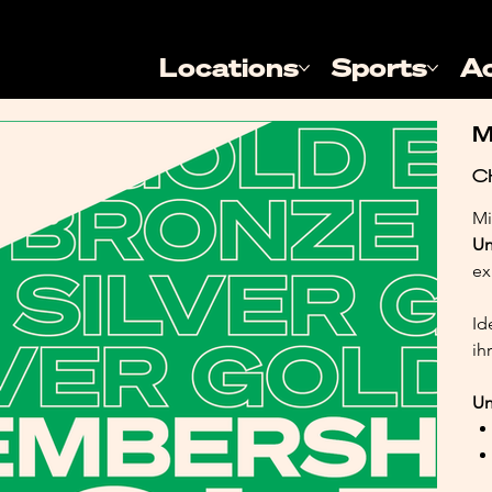
Locations
Sports
A
M
Pric
C
Mi
Un
ex
Id
ih
Un