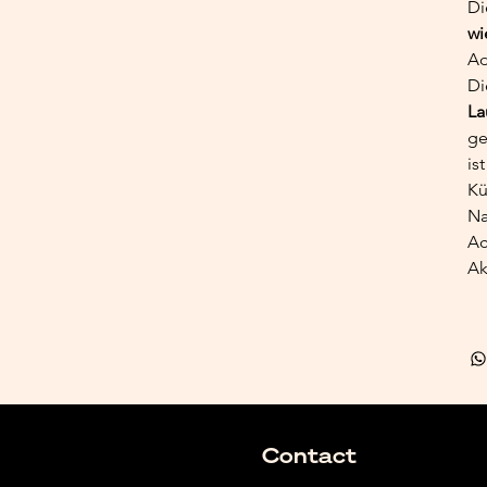
Di
wi
Ad
Di
La
ge
is
Kü
Na
Ac
Ak
Contact