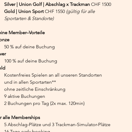
Silver | Union Golf | Abschlag x Trackman 
CHF 1500
Gold | Union Sport
 CHF 1550 
(gültig für alle 
Sportarten & Standorte)
ine Member–Vorteile
onze
50 % auf deine Buchung
lver
100 % auf deine Buchung
ld
Kostenfreies Spielen an all unseren Standorten 
und in allen Sportarten** 
ohne zeitliche Einschränkung
9 aktive Buchunge
n
2 Buchungen pro Tag (2x max. 120min)
r alle Memberships
5 Abschlag-Plätze und 3 Trackman-Simulator-Plätze
16 Tage early booking