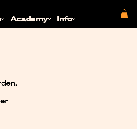
n
Academy
Info
rden.
der